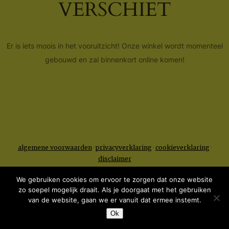
VERSCHIET
Er is iets moois in het vooruitzicht! Onze winkel wordt momenteel
gebouwd en zal binnenkort online komen!
algemene voorwaarden
·
privacyverklaring
·
cookieverklaring
·
disclaimer
We gebruiken cookies om ervoor te zorgen dat onze website
zo soepel mogelijk draait. Als je doorgaat met het gebruiken
van de website, gaan we er vanuit dat ermee instemt.
Ok